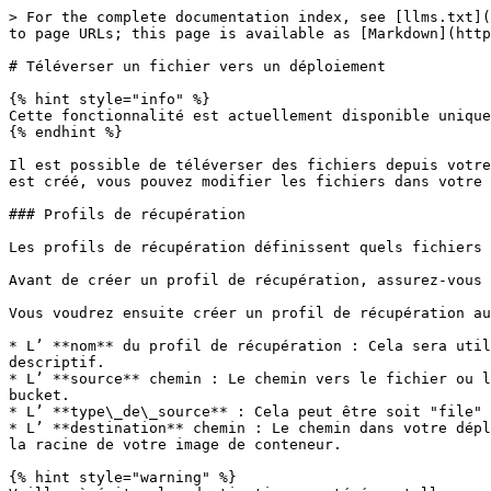
> For the complete documentation index, see [llms.txt](
to page URLs; this page is available as [Markdown](http
# Téléverser un fichier vers un déploiement

{% hint style="info" %}

Cette fonctionnalité est actuellement disponible unique
{% endhint %}

Il est possible de téléverser des fichiers depuis votre
est créé, vous pouvez modifier les fichiers dans votre 
### Profils de récupération

Les profils de récupération définissent quels fichiers 
Avant de créer un profil de récupération, assurez-vous 
Vous voudrez ensuite créer un profil de récupération au
* L’ **nom** du profil de récupération : Cela sera util
descriptif.

* L’ **source** chemin : Le chemin vers le fichier ou l
bucket.

* L’ **type\_de\_source** : Cela peut être soit "file" 
* L’ **destination** chemin : Le chemin dans votre dépl
la racine de votre image de conteneur.

{% hint style="warning" %}
