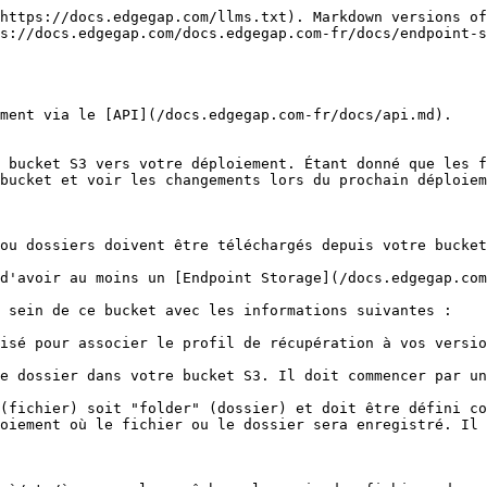
https://docs.edgegap.com/llms.txt). Markdown versions of
s://docs.edgegap.com/docs.edgegap.com-fr/docs/endpoint-s
ment via le [API](/docs.edgegap.com-fr/docs/api.md).

 bucket S3 vers votre déploiement. Étant donné que les f
bucket et voir les changements lors du prochain déploiem
ou dossiers doivent être téléchargés depuis votre bucket
d'avoir au moins un [Endpoint Storage](/docs.edgegap.com
 sein de ce bucket avec les informations suivantes :

isé pour associer le profil de récupération à vos versio
e dossier dans votre bucket S3. Il doit commencer par un
(fichier) soit "folder" (dossier) et doit être défini co
oiement où le fichier ou le dossier sera enregistré. Il 