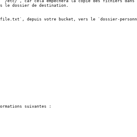
 `/etc/`, car cela empêchera la copie des fichiers dans 
s le dossier de destination.

file.txt`, depuis votre bucket, vers le `dossier-personn
ormations suivantes :
