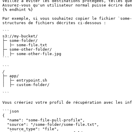
Veillez à éviter les destinations protégées, telles que
Assurez-vous qu'un utilisateur normal puisse écrire dan
{% endhint %}

Par exemple, si vous souhaitez copier le fichier `some-
structures de fichiers décrites ci-dessous :

```

s3://my-bucket/

├─ some-folder/

│  ├─ some-file.txt

├─ some-other-folder/

│  ├─ some-other-file.jpg

```

```

/

├─ app/

│  ├─ entrypoint.sh

│  ├─ custom-folder/

```

Vous créeriez votre profil de récupération avec les inf
```json

{

  "name": "some-file-pull-profile",

  "source": "/some-folder/some-file.txt",

  "source_type": "file",
