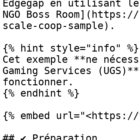
Edgegap en utilisant le
NGO Boss Room](https://
scale-coop-sample).

{% hint style="info" %}

Cet exemple **ne nécess
Gaming Services (UGS)**
fonctionner.

{% endhint %}

{% embed url="<https://
## ✔️ Préparation
