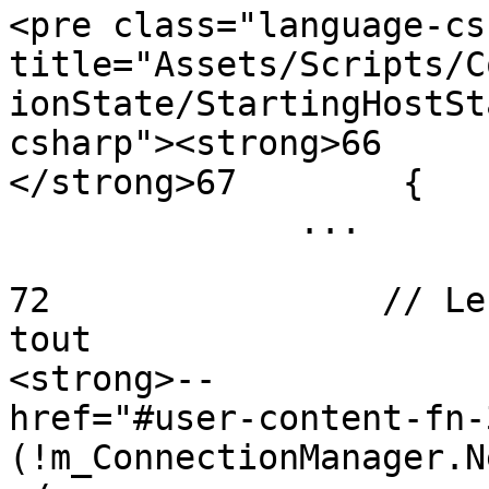
<pre class="language-cs
title="Assets/Scripts/C
ionState/StartingHostSt
csharp"><strong>66     
</strong>67        {

              ...

72                // Le
tout

<strong>--             
href="#user-content-fn-
(!m_ConnectionManager.N