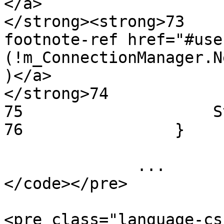
</a>

</strong><strong>73    
footnote-ref href="#use
(!m_ConnectionManager.N
)</a>

</strong>74            
75                    S
76                }

              ...

</code></pre>

<pre class="language-cs