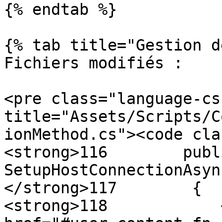
{% endtab %}

{% tab title="Gestion d
Fichiers modifiés :

<pre class="language-cs
title="Assets/Scripts/C
ionMethod.cs"><code cla
<strong>116        publ
SetupHostConnectionAsync
</strong>117        {

<strong>118            