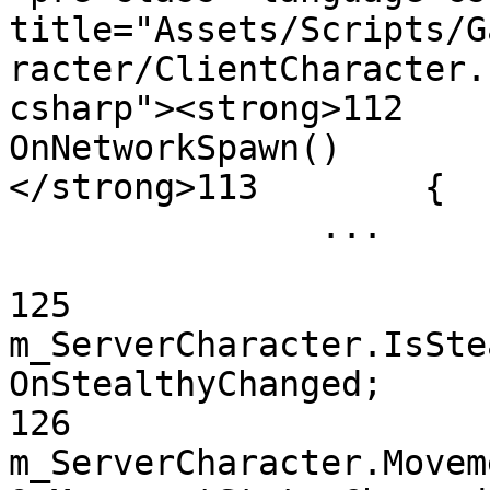
title="Assets/Scripts/G
racter/ClientCharacter.
csharp"><strong>112    
OnNetworkSpawn()

</strong>113        {

               ...

125            
m_ServerCharacter.IsSte
OnStealthyChanged;

126            
m_ServerCharacter.Movem