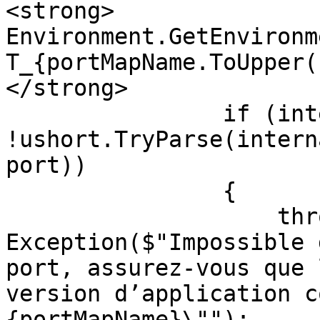
<strong>               
Environment.GetEnvironm
T_{portMapName.ToUpper(
</strong>

                if (internalPortAsStr == null || 
!ushort.TryParse(intern
port))

                {

                    throw new 
Exception($"Impossible 
port, assurez-vous que 
version d’application c
{portMapName}\"");
