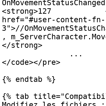
OnMovementStatusChanged;
<strong>127            
href="#user-content-fn-
3">//OnMovementStatusCh
, m_ServerCharacter.Mov
</strong> 

               ...

</code></pre>

{% endtab %}

{% tab title="Compatibi
Modifiez les fichiers :
