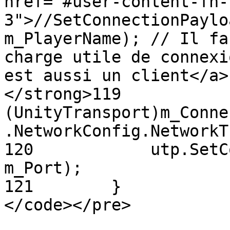
href="#user-content-fn-
3">//SetConnectionPaylo
m_PlayerName); // Il fa
charge utile de connexi
est aussi un client</a>

</strong>119           
(UnityTransport)m_Conne
.NetworkConfig.NetworkT
120            utp.SetC
m_Port);

121        }

</code></pre>
