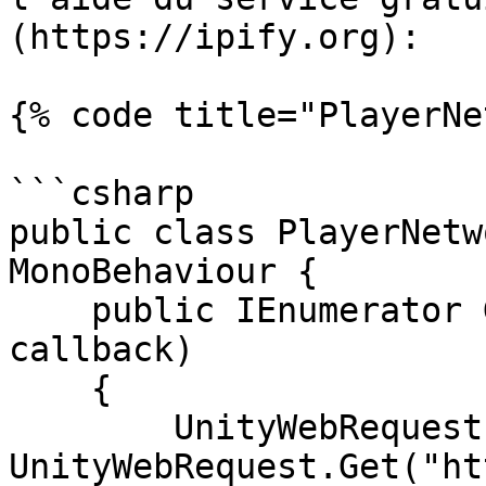
(https://ipify.org):

{% code title="PlayerNe
```csharp

public class PlayerNetw
MonoBehaviour {

    public IEnumerator GetPublicIP(Action<string> 
callback)

    {

        UnityWebRequest request = 
UnityWebRequest.Get("ht