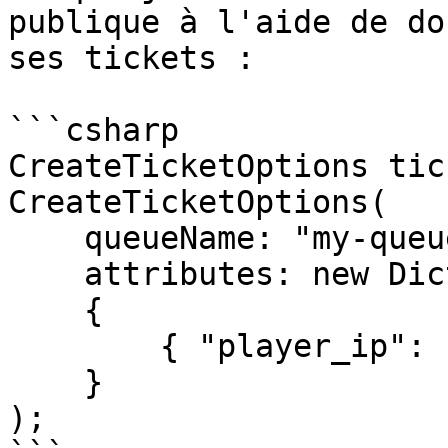
publique à l'aide de do
ses tickets :

```csharp

CreateTicketOptions tic
CreateTicketOptions(

    queueName: "my-queue", 

    attributes: new Dictionary<string, object>

    {

        { "player_ip": "<insert-ip>" },

    }

);
