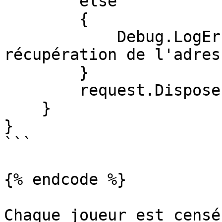
        else

        {

            Debug.LogError("Échec de la 
récupération de l'adres
        }

        request.Dispose();

    }

}

```

{% endcode %}

Chaque joueur est censé