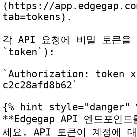
(https://app.edgegap.co
tab=tokens).

각 API 요청에 비밀 토큰을 
`token`):

`Authorization: token x
c2c28afd8b62`

{% hint style="danger" %
**Edgegap API 엔드포
세요. API 토큰이 계정에 