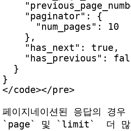
    "previous_page_number": null

    "paginator": {

      "num_pages": 10

    },

    "has_next": true,

    "has_previous": false

  }

}

</code></pre>

페이지네이션된 응답의 경우 
`page` 및 `limit`  더