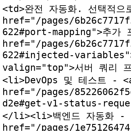
<td>완전 자동화. 선택적으로 
href="/pages/6b26c7717f
622#port-mapping">추가
href="/pages/6b26c7717f
622#injected-variables
valign="top">서버 쿼리 프
<li>DevOps 및 테스트 - <a
href="/pages/85226062f5
d2e#get-v1-status-req
</li><li>백엔드 자동화 - <
href="/pages/1e75126474