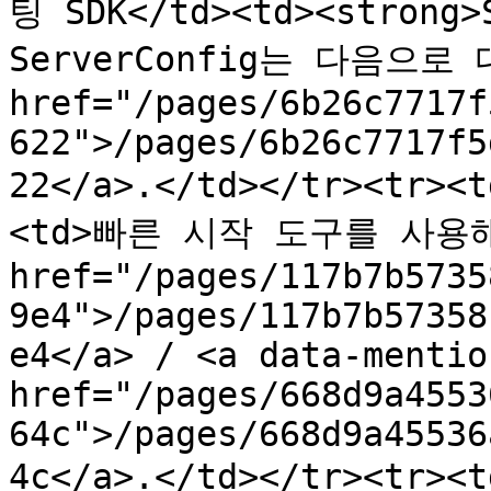
팅 SDK</td><td><strong
ServerConfig는 다음으로 대
href="/pages/6b26c7717f
622">/pages/6b26c7717f5
22</a>.</td></tr><tr>
<td>빠른 시작 도구를 사용해 보
href="/pages/117b7b5735
9e4">/pages/117b7b57358
e4</a> / <a data-mention
href="/pages/668d9a4553
64c">/pages/668d9a45536
4c</a>.</td></tr><tr>