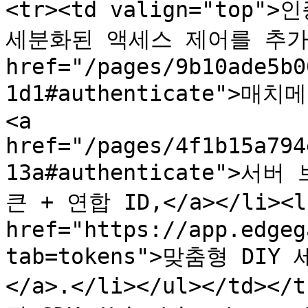
<tr><td valign="top">
세분화된 액세스 제어를 추가하세요
href="/pages/9b10ade5b0
1d1#authenticate">매치
<a 
href="/pages/4f1b15a794
13a#authenticate">
큰 + 연합 ID,</a></li><li
href="https://app.edgeg
tab=tokens">맞춤형 DIY 
</a>.</li></ul></td></