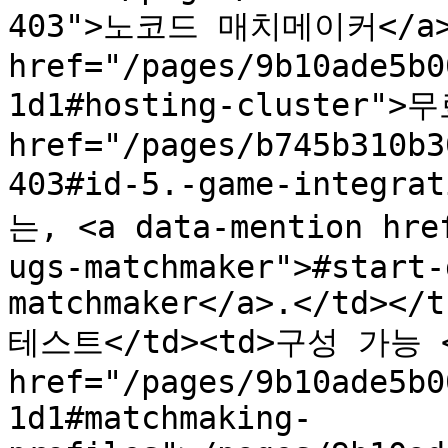
403">노코드 매치메이커</a>,
href="/pages/9b10ade5b0
1d1#hosting-cluster">
href="/pages/b745b310b3
403#id-5.-game-integr
는, <a data-mention hre
ugs-matchmaker">#start-
matchmaker</a>.</td></t
테스트</td><td>구성 가능 <a
href="/pages/9b10ade5b0
1d1#matchmaking-