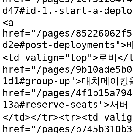
d47#id-1.-start-a-de
<a 
href="/pages/85226062f5
d2e#post-deployments">
<td valign="top">로비</t
href="/pages/9b10ade5b0
1d1#group-up">매치메이킹
href="/pages/4f1b15a794
13a#reserve-seats">
</td></tr><tr><td vali
href="/pages/b745b310b3