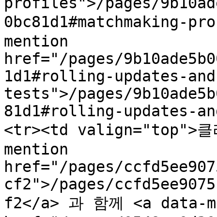
profiles">/pages/9b10ad
0bc81d1#matchmaking-pr
mention 
href="/pages/9b10ade5b0
1d1#rolling-updates-and
tests">/pages/9b10ade5b
81d1#rolling-updates-an
<tr><td valign="top">
mention 
href="/pages/ccfd5ee907
cf2">/pages/ccfd5ee9075
f2</a> 과 함께 <a data-me