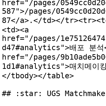
href="/pages/0549cc0d20
587">/pages/0549cc0d20d
87</a>.</td></tr><tr>
<td><a 
href="/pages/1e75126474
d47#analytics">배포 분석
href="/pages/9b10ade5b0
1d1#analytics">매치메이킹
</tbody></table>

## :star: UGS Matchma