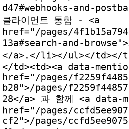
d47#webhooks-and-post
클라이언트 통합 - <a 
href="/pages/4f1b15a794
13a#search-and-brow
</a>.</li></ul></td></
</td><td><a data-mention
href="/pages/f2259f4485
b28">/pages/f2259f44857
28</a> 과 함께 <a data-me
href="/pages/ccfd5ee907
cf2">/pages/ccfd5ee9075