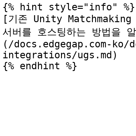
{% hint style="info" %}

[기존 Unity Matchmaki
서버를 호스팅하는 방법을 알
(/docs.edgegap.com-ko/d
integrations/ugs.md)
