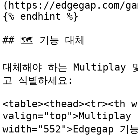
(https://edgegap.com/ga
{% endhint %}

## 🗺️ 기능 대체

대체해야 하는 Multiplay
고 식별하세요:

<table><thead><tr><th w
valign="top">Multiplay
width="552">Edgegap 기능