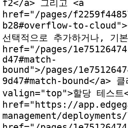
f2</a> 그리고 <a 
href="/pages/f2259f4485
b28#overflow-to-clou
선택적으로 추가하거나, 기본값으로
href="/pages/1e75126474
d47#match-
bound">/pages/1e7512647
9d47#match-bound</a> 클
valign="top">할당 테스트<
href="https://app.edgeg
management/deployments
href="/pages/1e75126474