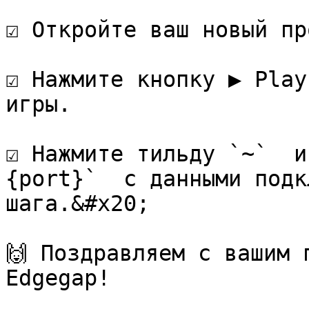
☑️ Откройте ваш новый пр
☑️ Нажмите кнопку ▶️ Pla
игры.

☑️ Нажмите тильду `~`  
{port}`  с данными подк
шага.&#x20;

🙌 Поздравляем с вашим 
Edgegap!
