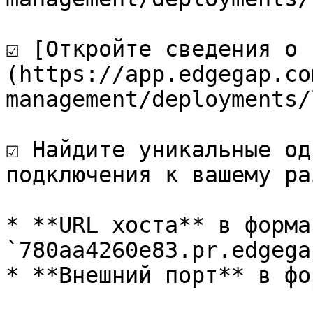
☑️ [Откройте сведения о
(https://app.edgegap.co
management/deployments/
☑️ Найдите уникальные од
подключения к вашему ра
* **URL хоста** в формат
`780aa4260e83.pr.edgega
* **Внешний порт** в фо