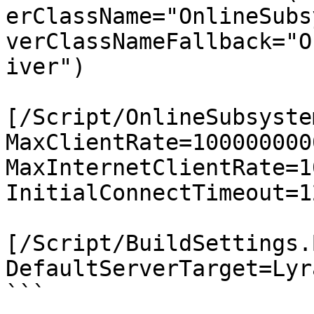
erClassName="OnlineSubs
verClassNameFallback="O
iver")

[/Script/OnlineSubsyste
MaxClientRate=1000000000
MaxInternetClientRate=1
InitialConnectTimeout=12
[/Script/BuildSettings.
DefaultServerTarget=Lyr
```
