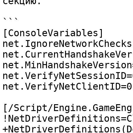
секцию.

```

[ConsoleVariables]

net.IgnoreNetworkChecks
net.CurrentHandshakeVer
net.MinHandshakeVersion=
net.VerifyNetSessionID=0
net.VerifyNetClientID=0

[/Script/Engine.GameEngi
!NetDriverDefinitions=C
+NetDriverDefinitions(D