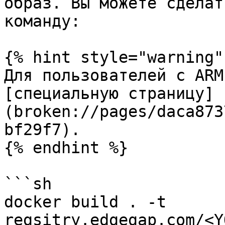
образ. Вы можете сделат
команду:

{% hint style="warning" 
Для пользователей с ARM 
[специальную страницу]
(broken://pages/daca873
bf29f7).

{% endhint %}

```sh

docker build . -t 
regsitry.edgegap.com/<Y