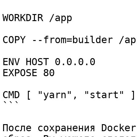
WORKDIR /app

COPY --from=builder /app
ENV HOST 0.0.0.0

EXPOSE 80

CMD [ "yarn", "start" ]

```

После сохранения Docker