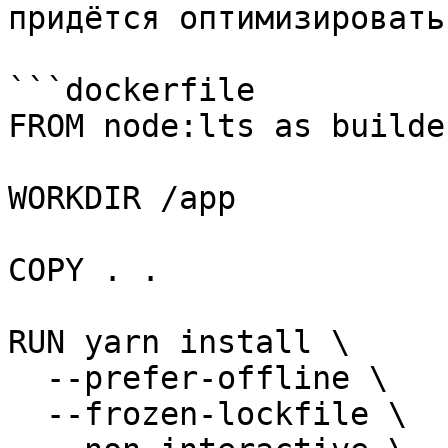
придётся оптимизировать
```dockerfile

FROM node:lts as builder
WORKDIR /app

COPY . .

RUN yarn install \

  --prefer-offline \

  --frozen-lockfile \
