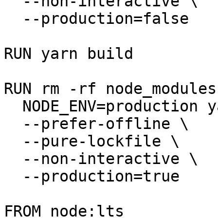
  --non-interactive \

  --production=false

RUN yarn build

RUN rm -rf node_modules
  NODE_ENV=production yarn install \

  --prefer-offline \

  --pure-lockfile \

  --non-interactive \

  --production=true

FROM node:lts
