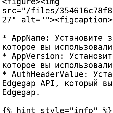
<figure><img 
src="/files/354616c78f8
27" alt=""><figcaption>
* AppName: Установите з
которое вы использовали
* AppVersion: Установит
которое вы использовали
* AuthHeaderValue: Уста
Edgegap API, который вы
Edgegap.

{% hint style="info" %}
