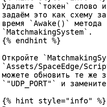
Удалите `токен` слово и
задаём это как схему за
время `Awake()` метода 
`MatchmakingSystem`.

{% endhint %}

Откройте `MatchmakingSy
`Assets/SpaceEdge/Scrip
можете обновить те же з
`"UDP_PORT"` и замените
{% hint style="info" %}
