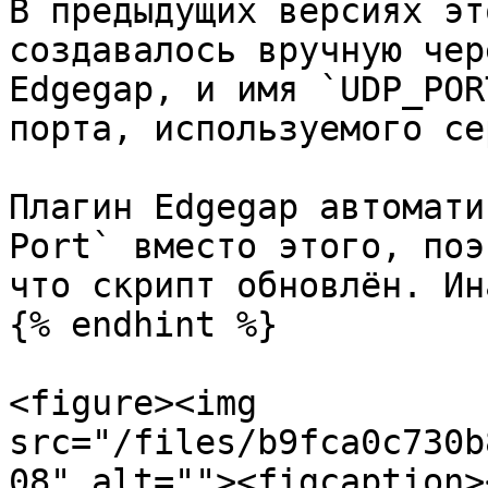
В предыдущих версиях эт
создавалось вручную чер
Edgegap, и имя `UDP_POR
порта, используемого се
Плагин Edgegap автомати
Port` вместо этого, поэ
что скрипт обновлён. Ин
{% endhint %}

<figure><img 
src="/files/b9fca0c730b
08" alt=""><figcaption>