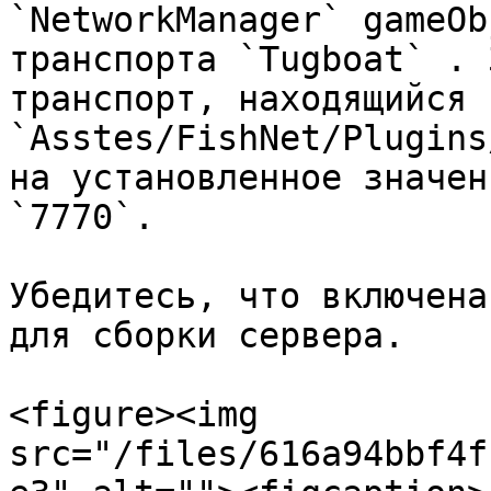
`NetworkManager` gameOb
транспорта `Tugboat` . 
транспорт, находящийся в
`Asstes/FishNet/Plugins
на установленное значен
`7770`.

Убедитесь, что включена
для сборки сервера.

<figure><img 
src="/files/616a94bbf4f