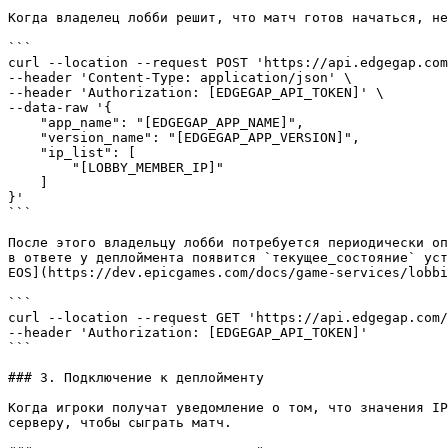
Когда владелец лобби решит, что матч готов начаться, не
```

curl --location --request POST 'https://api.edgegap.com
--header 'Content-Type: application/json' \

--header 'Authorization: [EDGEGAP_API_TOKEN]' \

--data-raw '{

    "app_name": "[EDGEGAP_APP_NAME]",

    "version_name": "[EDGEGAP_APP_VERSION]",

    "ip_list": [

        "[LOBBY_MEMBER_IP]"

    ]

}'

```

После этого владельцу лобби потребуется периодически оп
в ответе у деплоймента появится `текущее_состояние` уст
EOS](https://dev.epicgames.com/docs/game-services/lobbi
```

curl --location --request GET 'https://api.edgegap.com/
--header 'Authorization: [EDGEGAP_API_TOKEN]'

```

### 3. Подключение к деплойменту

Когда игроки получат уведомление о том, что значения IP
серверу, чтобы сыграть матч.
