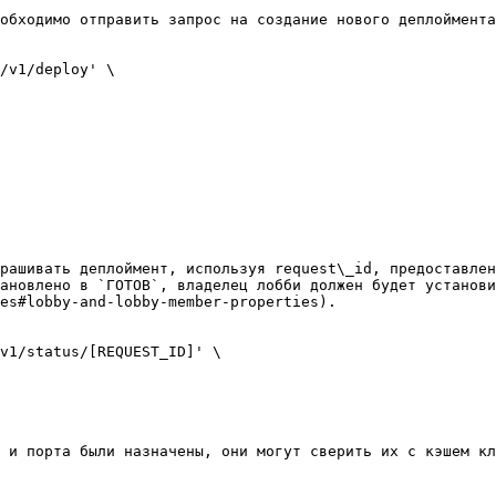
обходимо отправить запрос на создание нового деплоймента
/v1/deploy' \

рашивать деплоймент, используя request\_id, предоставлен
ановлено в `ГОТОВ`, владелец лобби должен будет установи
es#lobby-and-lobby-member-properties).

v1/status/[REQUEST_ID]' \

 и порта были назначены, они могут сверить их с кэшем кл