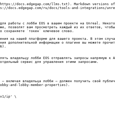
https://docs.edgegap.com/llms.txt). Markdown versions of
s://docs.edgegap.com/ru/docs/tools-and-integrations/unre
для работы с лобби EOS в вашем проекте на Unreal. Некото
же, позволят вам просмотреть каждый из их ответов, чтобы
о сохраняете `токен` ключевое слово.

ения на нашей платформе для вашего проекта. В этом случа
ния дополнительной информации о плагине вы можете прочит
6).

лять владельцу лобби EOS отправлять запросы напрямую к A
отдельный сервис для управления этими запросами.

 — включая владельца лобби — должен получить свой публич
obby-and-lobby-member-properties).

v1/ip' \
