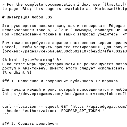
> For the complete documentation index, see [llms.txt](
to page URLs; this page is available as [Markdown](http
# Интеграция лобби EOS

Это руководство покажет вам, как интегрировать Edgegap 
использованием токена, и `curl` команды, приведенные ни
При использовании токена в ваших запросах убедитесь, чт
Вам также потребуется заранее настроенная версия прилож
Unreal, чтобы ускорить процесс тестирования. Для получе
(broken://pages/7ce756a6a6500cb502a107cbe2d27efe70032a3
{% hint style="warning" %}

В качестве меры предосторожности не рекомендуется позво
доступ к API-токену. Вместо этого следует использовать 
{% endhint %}

### 1. Получение и сохранение публичного IP игроков

Для начала каждый игрок, который присоединяется к лобби
(https://dev.epicgames.com/docs/game-services/lobbies#l
```

curl --location --request GET 'https://api.edgegap.com/
--header 'Authorization: [EDGEGAP_API_TOKEN]'

```

### 2. Создать деплоймент
