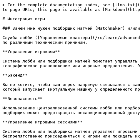
> For the complete documentation index, see [llms.txt](https://docs.edgegap.com/llms.txt). Markdown versions of documentation pages are available by appending `.md` to page URLs; this page is available as [Markdown](https://docs.edgegap.com/ru/learn/distributed-relay/relay-edgegap-api.md).

# Интеграция игры

### Зачем мне нужен подборщик матчей (Matchmaker) и/или Лобби?

Служба лобби ([Управляемые кластеры](/ru/learn/advanced-features/managed-clusters.md#nakama-by-heroic-labs)) играет решающую роль в онлайн-многопользовательских играх по различным техническим причинам.

**Управление игроками**

Система лобби или подборщика матчей помогает управлять игроками, группируя их в подходящие матчи на основе различных критериев, таких как уровень навыков, географическое расположение или игровые предпочтения. Это обеспечивает сбалансированный и приятный игровой опыт для всех участвующих игроков.

**Бэкенд**

Вы не хотите, чтобы ваш игрок напрямую связывался с вашим бэкендом, и вы хотите предоставить централизованную точку доступа. Представьте, что у вас есть API-токен, который запускает виртуальную машину у определённого провайдера — вы не хотите, чтобы токен был захардкожен в клиенте игры и доступен любому игроку!

**Безопасность**

Использование централизованной системы лобби или подборщика матчей помогает поддерживать контроль над безопасностью игры. Фильтруя и проверяя подключения игроков, подборщик может предотвращать несанкционированный доступ, защищать данные пользователей и снижать вероятность мошенничества или взломов.

**Управление игровыми сессиями**

Система лобби или подборщика матчей управляет игровыми сессиями, создавая, обновляя и завершая их по мере необходимости. Это гарантирует, что игроки могут беспрепятственно присоединяться к играм или покидать их, а экземпляры игры могут эффективно управляться системой.

<figure><img src="/files/5825df10503da9f268b9b639a096b76973b3964d" alt=""><figcaption></figcaption></figure>

### Вам не нужно это прямо сейчас! (Режим разработки)

На этапе разработки вам может не понадобиться полнофункциональная система лобби или подборщика матчей по нескольким техническим причинам:

**Упрощённая тестовая среда**

На начальных этапах разработки вы можете сосредоточиться на реализации и тестировании основных игровых механик и сетевых функций. Избегая сложности лобби или подборщика матчей, вы можете проще тестировать и отлаживать игру с небольшой группой игроков, часто в составе вашей команды разработчиков.

**Быстрая итерация**

Без лобби или подборщика матчей вы можете быстро вносить изменения в код игры и тестировать новые функции или исправления, не беспокоясь о влиянии на процесс матчмейкинга. Это позволяет применять более гибкий подход к разработке, позволяя вашей команде быстрее итеративно улучшать игровые механики.

**Распределение ресурсов**

Разработка полнофункциональной системы лобби или подборщика матчей требует значительного времени и ресурсов. Отложив реализацию этих компонентов, вы сможете более эффективно распределить ресурсы, сначала сосредоточившись на основной игровой механике и сетевых функциях.

**Проблемы масштабируемости**

На ранних этапах разработки у вас, вероятно, не будет большого числа игроков для управления. В результате может быть достаточно базовой системы для подключения игроков или даже ручных подключений для целей тестирования