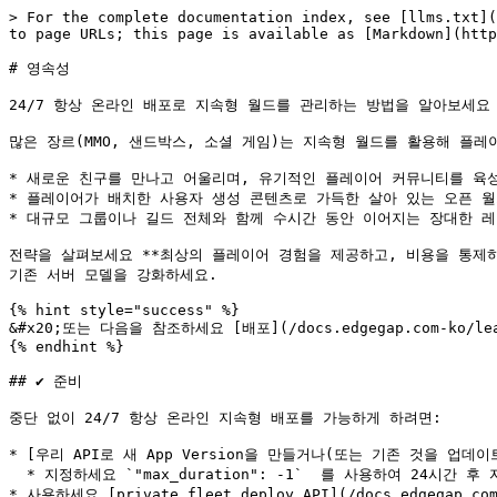
> For the complete documentation index, see [llms.txt](https://docs.edgegap.com/llms.txt). Markdown versions of documentation pages are available by appending `.md` to page URLs; this page is available as [Markdown](https://docs.edgegap.com/docs.edgegap.com-ko/learn/orchestration/persistence.md).

# 영속성

24/7 항상 온라인 배포로 지속형 월드를 관리하는 방법을 알아보세요 on [프라이빗 플릿](/docs.edgegap.com-ko/learn/orchestration/private-fleets.md).

많은 장르(MMO, 샌드박스, 소셜 게임)는 지속형 월드를 활용해 플레이어가 다음을 할 수 있게 합니다:

* 새로운 친구를 만나고 어울리며, 유기적인 플레이어 커뮤니티를 육성하고,
* 플레이어가 배치한 사용자 생성 콘텐츠로 가득한 살아 있는 오픈 월드를 탐험하고,
* 대규모 그룹이나 길드 전체와 함께 수시간 동안 이어지는 장대한 레이드 전투에 참여합니다.

전략을 살펴보세요 **최상의 플레이어 경험을 제공하고, 비용을 통제하며, 장애나 롤백으로 인한 플레이어의 불만을 줄이기 위해**. 게임 개발자가 쉽게 사용할 수 있도록 패키징된 엣지 컴퓨팅의 장점을 도입해 기존 서버 모델을 강화하세요.

{% hint style="success" %}
&#x20;또는 다음을 참조하세요 [배포](/docs.edgegap.com-ko/learn/orchestration/deployments.md#match-bound) 부분 vCPU 가격 책정을 활용하는 클라우드 오케스트레이션.
{% endhint %}

## ✔️ 준비

중단 없이 24/7 항상 온라인 지속형 배포를 가능하게 하려면:

* [우리 API로 새 App Version을 만들거나(또는 기존 것을 업데이트)](/docs.edgegap.com-ko/docs/api/versioning.md#post-v1-app-app_name-version),
  * 지정하세요 `"max_duration": -1`  를 사용하여 24시간 후 자동 종료를 방지하고,
* 사용하세요 [private fleet deploy API](/docs.edgegap.com-ko/docs/api/dedicated-servers.md#post-private-fleets-deploy) 를 시작하려면 [대기 서버](/docs.edgegap.com-ko/learn/orchestration/deployments.md#regional-standby) 와 함께 [영속성](/docs.edgegap.com-ko/learn/orchestration/persistence.md).
  * 가상 머신(성능) 또는 베어메탈(오버드라이브) 사양 중에서 선택하세요.

{% hint style="warning" %}
**서버 확장과** [**종료 프로세스를 테스트하여**](https://docs.edgegap.com/docs.edgegap.com-ko/learn/orchestration/pages/1e75126474c80b6c476cbd5e97b171fce5779d47#id-5.-deployment-stopped) **비용 제어의 신뢰성을 검증하세요. 메모리에 저장된 서버 상태는 배포가 중지되면 손실됩니다. 다음을 참조하세요** [#configuration-and-state](#configuration-and-state "mention").
{% endhint %}

{% hint style="info" %}
도움이 필요하시면 [디스코드를 통해 문의해 주세요](https://discord.gg/MmJf8fWjnt). 실시간 게임 지원은 저희의 [티켓 시스템](https://edgegap.atlassian.net/servicedesk/customer/portal/3).
{% endhint %}

## 🔑 서버 소유권

엣지 컴퓨팅 요소가 더해진 현대적 및 전통적 소유권 모델의 장단점을 살펴보세요.

### 스튜디오 호스팅

서버 호스팅은 전통적으로 스튜디오가 관리하며, 게임 수익으로 호스팅 비용을 충당합니다.

👍 **장점**

* 투명한 제품 가격 책정 - 호스팅 비용은 플레이어의 라이선스/구독으로 충당됩니다,
* 클라이언트, 서비스, 스케일링이 느슨하게 결합된 뛰어난 클라이언트/서버 호환성,
* 서버의 폐쇄형 소스 특성으로 인해 치팅 및 리버스 엔지니어링에 더 강합니다.

👎 **단점**

* 커뮤니티 모딩 지원은 서버 무결성과 안정성을 보장하기 위해 제한됩니다.

### 커뮤니티 서버

플레이어가 직접 서버를 호스팅하고 비용을 부담하도록 하여 제3자 대여 서비스의 필요성을 없애세요. 최종 사용자 경험 품질에 대한 인사이트가 부족한 제3자 대신 스튜디오를 통해 수익을 흐르게 하세요.

👍 **장점**

* 선별된 모드된 목록을 통한 향상된 모딩 지원 [앱 및 버전](/docs.edgegap.com-ko/learn/orchestration/application-and-versions.md),
* 커뮤니티와의 더 긴밀한 협업으로 인한 플레이어 피드백 루프 개선,
* 플레이어가 호스팅 비용을 부담하므로 재정적 위험 감소.

👎 **단점**

* 스튜디오의 운영 증가 - 플레이어 요청 조율 및 결제 수금,
* 모드된 버전 수 증가로 인한 클라이언트/서버 호환성 약화,
* 분산된 코드베이스와 리버스 엔지니어링 가능성 때문에 치터에 취약합니다.

## 🥛 용량 및 스케일링

서버 가용성, 호스팅 비용, 서비스 품질을 최적화하는 고급 기법을 알아보세요.

### 용량

**배포는 활성 플레이어 연결을 추적하거나 관리하지 않습니다** 이후 [/pages/1e75126474c80b6c476cbd5e97b171fce5779d47#id-1.-start-a-deployment](https://docs.edgegap.com/docs.edgegap.com-ko/learn/orchestration/pages/1e75126474c80b6c476cbd5e97b171fce5779d47#id-1.-start-a-deployment "mention") 어떤 설계든 구현할 수 있도록 절대적인 제어권과 자유를 제공합니다.

서버가 다음을 충족하도록 용량 관리를 구현하세요:

* 비용 절감 극대화 - [벤치마크하고](/docs.edgegap.com-ko/learn/orchestration/deployments.md#container-metrics) 서버 리소스를 효율적으로 활용하며,
* 원활한 게임 플레이 제공 - 너무 많은 동시 플레이어로 서버가 과부하되는 것을 방지하고,
* 충돌로 인한 악평을 방지