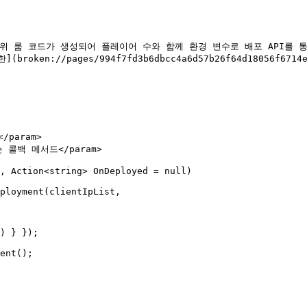
 무작위 룸 코드가 생성되어 플레이어 수와 함께 환경 변수로 배포 API를 
://pages/994f7fd3b6dbcc4a6d57b26f64d18056f6714e