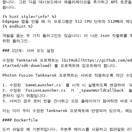
합니다. 그런 다음 대시보드에서 애플리케이션을 추가하고 API 토큰을 생성해
됩니다.

{% hint style="info" %}

Edgegap 앱을 만들 때 이 프로그램은 512 CPU 단위와 512MB의 
{% endhint %}

개발을 돕는 두 가지 플러그인도 있습니다: 더 나은 Json 직렬화를 위한 Newt
위한 플러그인.

### 1단계: 서버 모드 설정

수정된 Tanknarok 프로젝트는 [GitHub](https://github.com/ed
started/sdk-download) 를 프로젝트에 임포트해야 합니다.

Photon Fusion Tanknarok 프로젝트는 서버로 작동하도록 
1. 수정된 `GameLauncher.cs` 를 시작 시 실행하도록 변경하여 `Game
2. 수정된 `FusionLauncher.cs` 가 `_spawnWorldCal
존하지 않기 위함입니다.

3. 서버인 경우 로비 씬을 건너뛰고 모든 플레이어가 참여하면 바로 
이는 이미 우리 수정된 Tanknarok 프로젝트에 반영되어 있으며, 해당 프로젝트
#### Dockerfile

도커 파일은 꽤 기본적입니다. 우분투 베이스를 사용하고 컴파일된 리눅