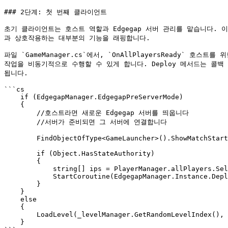
### 2단계: 첫 번째 클라이언트

초기 클라이언트는 호스트 역할과 Edgegap 서버 관리를 맡습니다. 이는 `E
과 상호작용하는 대부분의 기능을 래핑합니다.

파일 `GameManager.cs`에서, `OnAllPlayersReady` 
작업을 비동기적으로 수행할 수 있게 합니다. Deploy 메서드는 콜백
됩니다.

```cs

    if (EdgegapManager.EdgegapPreServerMode)

    {

        //호스트라면 새로운 Edgegap 서버를 띄웁니다

        //서버가 준비되면 그 서버에 연결합니다

        FindObjectOfType<GameLauncher>().ShowMatchStartingUI();

        if (Object.HasStateAuthority)

        {

            string[] ips = PlayerManager.allPlayers.Select(p => p.ipAddress).ToArray();

            StartCoroutine(EdgegapManager.Instance.Deploy(ips, RpcOnEdgegapServerReady));

        }

    }

    else

    {

        LoadLevel(_levelManager.GetRandomLevelIndex(), -1);

    }
