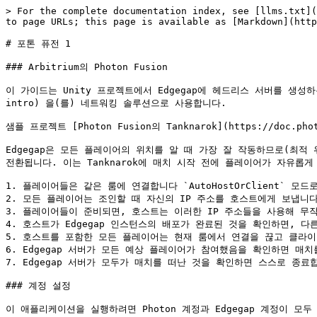
> For the complete documentation index, see [llms.txt](
to page URLs; this page is available as [Markdown](http
# 포톤 퓨전 1

### Arbitrium의 Photon Fusion

이 가이드는 Unity 프로젝트에서 Edgegap에 헤드리스 서버를 생성하는 데 도움이
intro) 을(를) 네트워킹 솔루션으로 사용합니다.

샘플 프로젝트 [Photon Fusion의 Tanknarok](https://doc.phot
Edgegap은 모든 플레이어의 위치를 알 때 가장 잘 작동하므로(최적 
전환됩니다. 이는 Tanknarok에 매치 시작 전에 플레이어가 자유롭
1. 플레이어들은 같은 룸에 연결합니다 `AutoHostOrClient` 
2. 모든 플레이어는 조인할 때 자신의 IP 주소를 호스트에게 보냅니다.
3. 플레이어들이 준비되면, 호스트는 이러한 IP 주소들을 사용해 무작위 
4. 호스트가 Edgegap 인스턴스의 배포가 완료된 것을 확인하면, 다
5. 호스트를 포함한 모든 플레이어는 현재 룸에서 연결을 끊고 클라이언
6. Edgegap 서버가 모든 예상 플레이어가 참여했음을 확인하면 매치
7. Edgegap 서버가 모두가 매치를 떠난 것을 확인하면 스스로 종료합
### 계정 설정

이 애플리케이션을 실행하려면 Photon 계정과 Edgegap 계정이 모두 