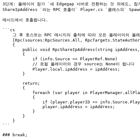
3단계: 플레이어 참가 `새 Edgegap 서버로 전환하는 것 외에도, 참
ShareIpAddress `라는 RPC 호출이` Player.cs `클래스의` Spawn
메서드에서 호출됩니다.

```cs

    그 후 호스트는 RPC 메시지의 출처에 따라 모든 플레이어의 플레이어 클래스에 이 IP 주소들을 저장합니다:

    [Rpc(sources:RpcSources.All, RpcTargets.StateAuthority)]

    {

        public void RpcShareIpAddress(string ipAddress, RpcInfo info = default)

        {

            if (info.Source == PlayerRef.None)

            // 로컬 플레이어의 경우 source는 None이 됩니다

            Player.local.ipAddress = ipAddress;

        }

        return;

        {

            foreach (var player in PlayerManager.allPlayers)

            {

                if (player.playerID == info.Source.PlayerId)

                player.ipAddress = ipAddress;

            }

        }

    }

```

### break;
