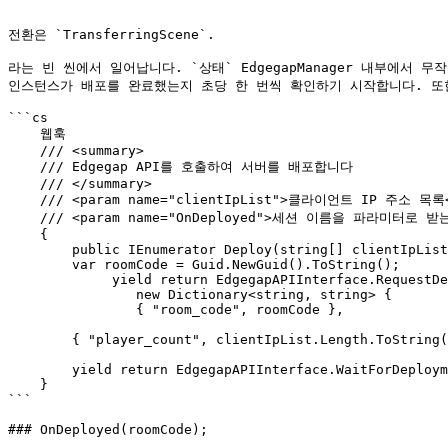
```

전환은 `TransferringScene`.

라는 빈 씬에서 일어납니다. `상태` EdgegapManager 내부에서
인스턴스가 배포를 완료했는지 초당 한 번씩 확인하기 시작합니다. 또한](broken
```cs

    웹훅

    /// <summary>

    /// Edgegap API를 호출하여 서버를 배포합니다

    /// </summary>

    /// <param name="clientIpList">클라이언트 IP 주소 목록</param>

    /// <param name="OnDeployed">세션 이름을 파라미터로 받는 콜백 메서드</param>

    {

        public IEnumerator Deploy(string[] clientIpList, Action<string> OnDeployed = null)

        var roomCode = Guid.NewGuid().ToString();

             yield return EdgegapAPIInterface.RequestDeployment(clientIpList,

                new Dictionary<string, string> {

                { "room_code", roomCode },

        { "player_count", clientIpList.Length.ToString() } });

        yield return EdgegapAPIInterface.WaitForDeployment();

    }

```

### OnDeployed(roomCode);
