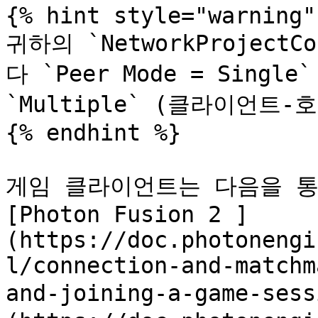
{% hint style="warning" 
귀하의 `NetworkProject
다 `Peer Mode = Singl
`Multiple` (클라이언트-호
{% endhint %}

게임 클라이언트는 다음을 통
[Photon Fusion 2 ]
(https://doc.photonengi
l/connection-and-matchm
and-joining-a-game-se