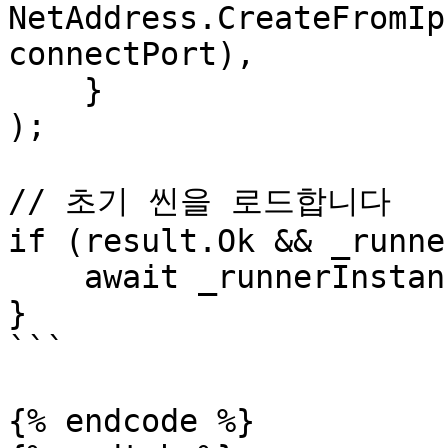
NetAddress.CreateFromIp
connectPort),

    }

);

// 초기 씬을 로드합니다

if (result.Ok && _runne
    await _runnerInstance.LoadScene(sceneName);

}

```

{% endcode %}
