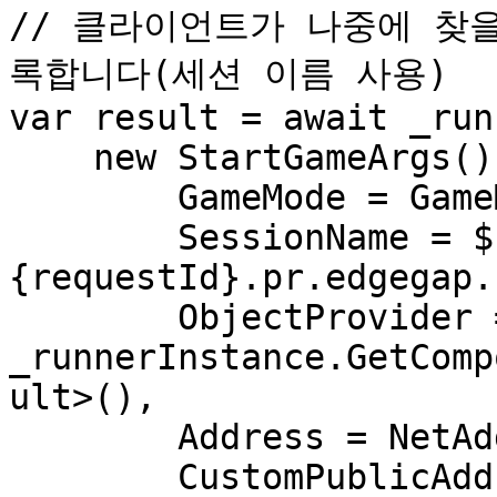
// 클라이언트가 나중에 찾을 
록합니다(세션 이름 사용)

var result = await _run
    new StartGameArgs() {

        GameMode = GameMode.Server,

        SessionName = $"
{requestId}.pr.edgegap.
        ObjectProvider = 
_runnerInstance.GetComp
ult>(),

        Address = NetAddress.Any(listenPort),

        CustomPublicAddress = 