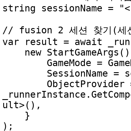
string sessionName = "<
// fusion 2 세션 찾기(세
var result = await _run
    new StartGameArgs() {

        GameMode = GameMode.Client,

        SessionName = sessionName,

        ObjectProvider = 
_runnerInstance.GetComp
ult>(),

    }

);
