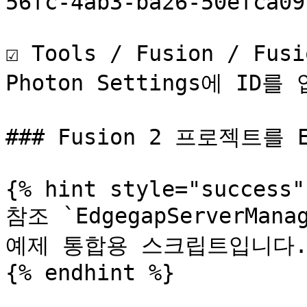
56fc-4ab3-ba26-50efca09
☑️ Tools / Fusion / Fus
Photon Settings에 ID를
### Fusion 2 프로젝트를 E
{% hint style="success" 
참조 `EdgegapServerManag
예제 통합용 스크립트입니다.
{% endhint %}
