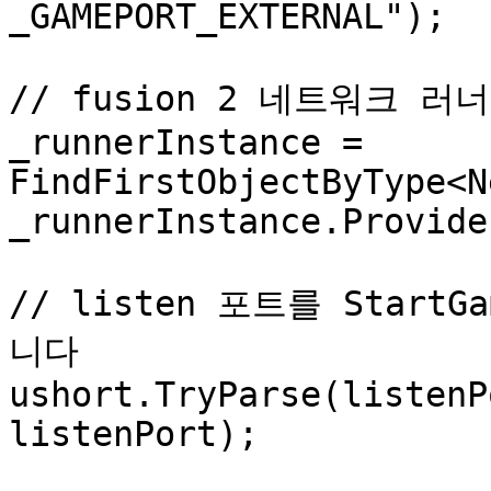
_GAMEPORT_EXTERNAL");

// fusion 2 네트워크 러
_runnerInstance = 
FindFirstObjectByType<N
_runnerInstance.Provide
// listen 포트를 Start
니다

ushort.TryParse(listenP
listenPort);
