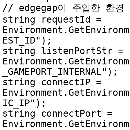
// edgegap이 주입한 환경
string requestId = 
Environment.GetEnvironm
EST_ID");

string listenPortStr = 
Environment.GetEnvironm
_GAMEPORT_INTERNAL");

string connectIP = 
Environment.GetEnvironm
IC_IP");

string connectPort = 
Environment.GetEnvironm