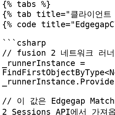
{% tabs %}

{% tab title="클라이언트 
{% code title="EdgegapC
```csharp

// fusion 2 네트워크 러
_runnerInstance = 
FindFirstObjectByType<N
_runnerInstance.Provide
// 이 값은 Edgegap Matchm
2 Sessions API에서 가져