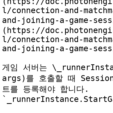
(https://doc.photonengi
l/connection-and-matchm
and-joining-a-game-ses
(https://doc.photonengi
l/connection-and-matchm
and-joining-a-game-sess
게임 서버는 \_runnerInstanc
args)를 호출할 때 Sessi
트를 등록해야 합니다. 
`_runnerInstance.StartG